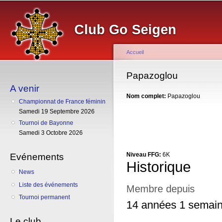
Al
co
Club Go Seigen
pr
Accueil
Vous êtes ici
Papazoglou
A venir
Nom complet:
Papazoglou
Championnat de France féminin
Samedi 19 Septembre 2026
Tournoi de Bayonne
Samedi 3 Octobre 2026
Evénements
Niveau FFG:
6K
Historique
News
Liste des événements
Membre depuis
Tournoi permanent
14 années 1 semai
Le club