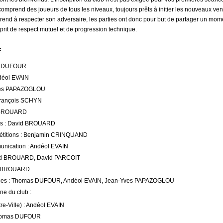
 comprend des joueurs de tous les niveaux, toujours prêts à initier les nouveaux ven
rend à respecter son adversaire, les parties ont donc pour but de partager un mome
prit de respect mutuel et de progression technique.
:
as DUFOUR
ndéol EVAIN
Yves PAPAZOGLOU
: François SCHYN
d BROUARD
es : David BROUARD
étitions : Benjamin CRINQUAND
nication : Andéol EVAIN
id BROUARD, David PARCOIT
id BROUARD
nces : Thomas DUFOUR, Andéol EVAIN, Jean-Yves PAPAZOGLOU
e du club :
re-Ville) : Andéol EVAIN
Thomas DUFOUR