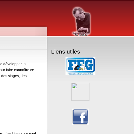
Liens utiles
de développer la
ur faire connaître ce
 des stages, des
es. L'ambiance se veut