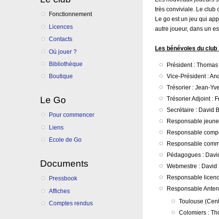
très conviviale. Le club
Fonctionnement
Le go est un jeu qui app
Licences
autre joueur, dans un es
Contacts
Les bénévoles du club 
Où jouer ?
Bibliothèque
Président : Thom
Vice-Président : A
Boutique
Trésorier : Jean-
Le Go
Trésorier Adjoint 
Secrétaire : Davi
Pour commencer
Responsable jeun
Liens
Responsable comp
Ecole de Go
Responsable commu
Pédagogues : Dav
Documents
Webmestre : Dav
Responsable lice
Pressbook
Responsable Antenn
Affiches
Toulouse (Cent
Comptes rendus
Colomiers : 