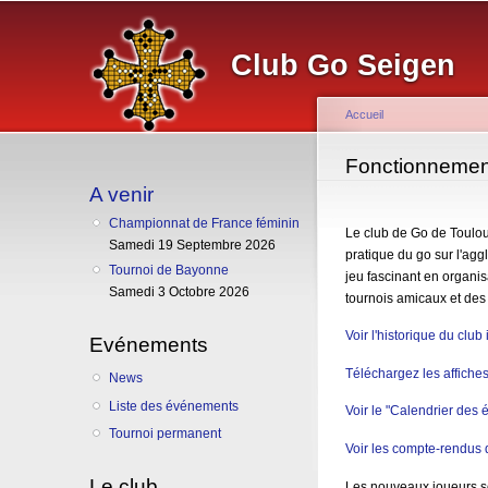
Club Go Seigen
Accueil
Vous êtes ici
Fonctionnemen
A venir
Championnat de France féminin
Le
club de Go de Toulo
Samedi 19 Septembre 2026
pratique du go sur l'agg
Tournoi de Bayonne
jeu fascinant en organi
Samedi 3 Octobre 2026
tournois amicaux et des 
Voir l'historique du club 
Evénements
Téléchargez les affiche
News
Liste des événements
Voir le "Calendrier des
Tournoi permanent
Voir les compte-rendus 
Le club
Les nouveaux joueurs so