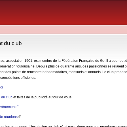
Aller au
contenu
principal
t du club
use
, association 1901, est membre de la Fédération Française de Go. Il a pour but 
lomération toulousaine. Depuis plus de quarante ans, des passionnés se relaient po
sant des points de rencontre hebdomadaires, mensuels et annuels. Le club propose
compétitions officielles.
ici
s du club
et faites de la publicité autour de vous
 événements"
de réunions
(link is external)
nt les bienvenus. L'inscription au club n'est pas exigée pour vos premières séanc