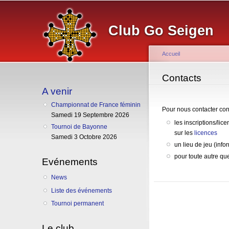
Club Go Seigen
Accueil
Vous êtes ici
Contacts
A venir
Championnat de France féminin
Pour nous contacter con
Samedi 19 Septembre 2026
les inscriptions/li
Tournoi de Bayonne
sur les
licences
Samedi 3 Octobre 2026
un lieu de jeu (info
pour toute autre qu
Evénements
News
Liste des événements
Tournoi permanent
Le club