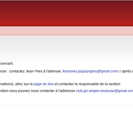
Aller au
contenu
principal
cernant:
cences : contactez Jean-Yves à l'adresse
Jeanyves.papazoglou@gmail.com
(link sen
après a
rmations), allez sur la
page du lieu
et contactez le responsable de la section.
estion vous pouvez nous contacter à l'addresse
club.go.seigen.toulouse@gmail.c