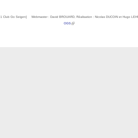
1 Club Go Seigen] Webmaster : David BROUARD, Réalisation : Nicolas DUCOIN et Hugo L
(link is external)
OGS