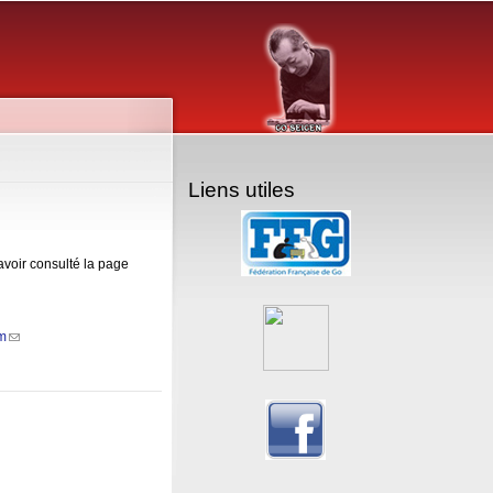
Liens utiles
ds e-mail)
voir consulté la page
om
(link sends e-mail)