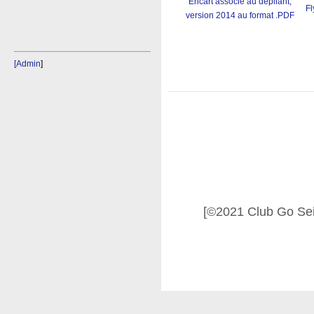
Encart associé au dépliant,
Fl
version 2014 au format .PDF
[Admin
]
[©2021 Club Go Se