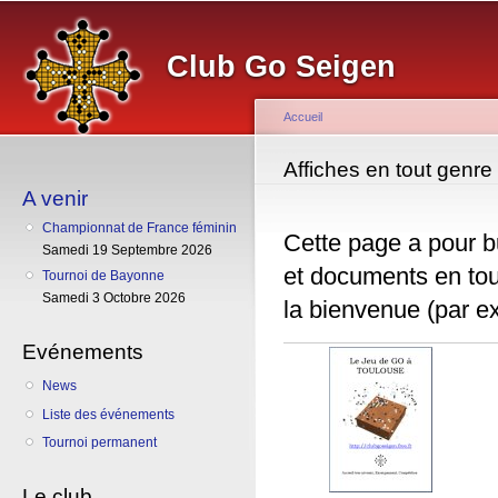
Al
co
Club Go Seigen
pr
Accueil
Vous êtes ici
Affiches en tout genre
A venir
Championnat de France féminin
Cette page a pour b
Samedi 19 Septembre 2026
et documents en tou
Tournoi de Bayonne
Samedi 3 Octobre 2026
la bienvenue (par e
Evénements
News
Liste des événements
Tournoi permanent
Le club