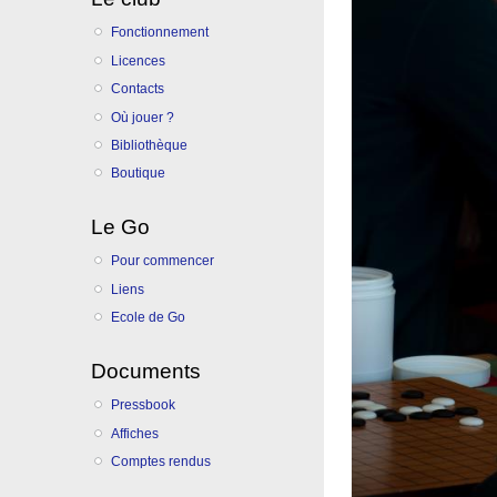
Fonctionnement
Licences
Contacts
Où jouer ?
Bibliothèque
Boutique
Le Go
Pour commencer
Liens
Ecole de Go
Documents
Pressbook
Affiches
Comptes rendus