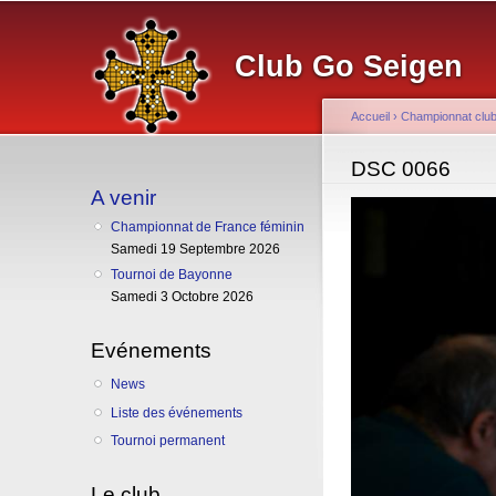
Club Go Seigen
Accueil
›
Championnat clu
Vous êtes ici
DSC 0066
A venir
Championnat de France féminin
Samedi 19 Septembre 2026
Tournoi de Bayonne
Samedi 3 Octobre 2026
Evénements
News
Liste des événements
Tournoi permanent
Le club