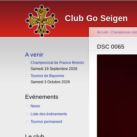
Club Go Seigen
Accueil
›
Championnat clu
Vous êtes ici
DSC 0065
A venir
Championnat de France féminin
Samedi 19 Septembre 2026
Tournoi de Bayonne
Samedi 3 Octobre 2026
Evénements
News
Liste des événements
Tournoi permanent
Le club