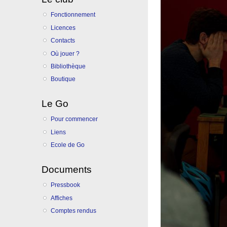
Fonctionnement
Licences
Contacts
Où jouer ?
Bibliothèque
Boutique
Le Go
Pour commencer
Liens
Ecole de Go
Documents
Pressbook
Affiches
Comptes rendus