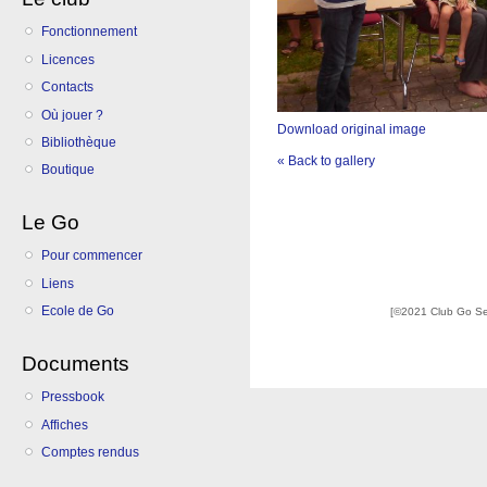
Fonctionnement
Licences
Contacts
Où jouer ?
Download original image
Bibliothèque
« Back to gallery
Boutique
Le Go
Pour commencer
Liens
Ecole de Go
[©2021 Club Go S
Documents
Pressbook
Affiches
Comptes rendus