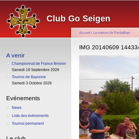
Al
co
Club Go Seigen
pr
Accueil
›
La maison de Pardailhan
Vous êtes ici
IMG 20140609 14433
A venir
Championnat de France féminin
Samedi 19 Septembre 2026
Tournoi de Bayonne
Samedi 3 Octobre 2026
Evénements
News
Liste des événements
Tournoi permanent
Le club