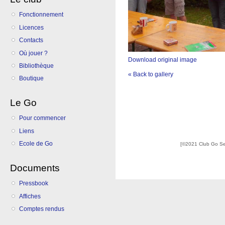
Fonctionnement
Licences
Contacts
Où jouer ?
Download original image
Bibliothèque
« Back to gallery
Boutique
Le Go
Pour commencer
Liens
Ecole de Go
[©2021 Club Go S
Documents
Pressbook
Affiches
Comptes rendus