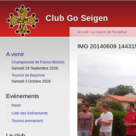
Al
co
Club Go Seigen
pr
Accueil
›
La maison de Pardailhan
Vous êtes ici
IMG 20140609 14431
A venir
Championnat de France féminin
Samedi 19 Septembre 2026
Tournoi de Bayonne
Samedi 3 Octobre 2026
Evénements
News
Liste des événements
Tournoi permanent
Le club