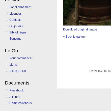
Fonctionnement
Licences
Contacts
Où jouer ?
Download original image
Bibliothèque
« Back to gallery
Boutique
Le Go
Pour commencer
Liens
Ecole de Go
[©2021 Club Go S
Documents
Pressbook
Affiches
Comptes rendus