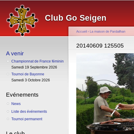
Al
co
Club Go Seigen
pr
Accueil
›
La maison de Pardailhan
Vous êtes ici
20140609 125505
A venir
Championnat de France féminin
Samedi 19 Septembre 2026
Tournoi de Bayonne
Samedi 3 Octobre 2026
Evénements
News
Liste des événements
Tournoi permanent
Le club