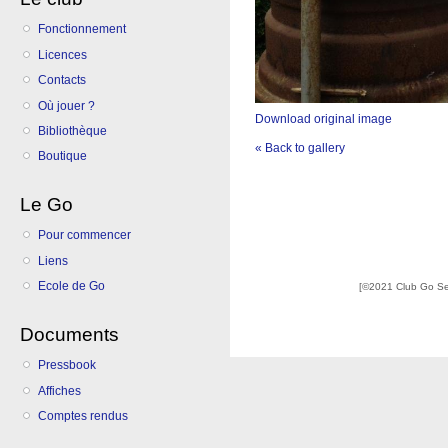
Fonctionnement
Licences
Contacts
Où jouer ?
Download original image
Bibliothèque
« Back to gallery
Boutique
Le Go
Pour commencer
Liens
Ecole de Go
[©2021 Club Go S
Documents
Pressbook
Affiches
Comptes rendus