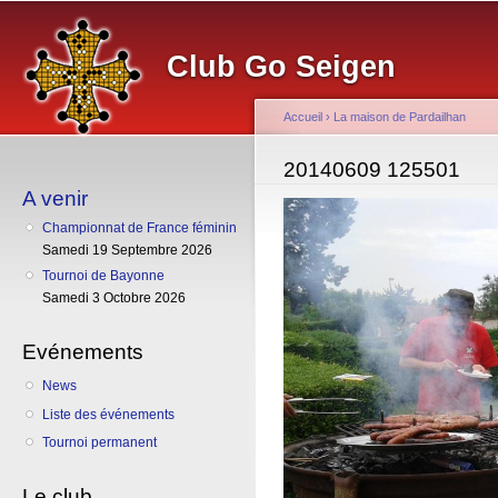
Al
co
Club Go Seigen
pr
Accueil
›
La maison de Pardailhan
Vous êtes ici
20140609 125501
A venir
Championnat de France féminin
Samedi 19 Septembre 2026
Tournoi de Bayonne
Samedi 3 Octobre 2026
Evénements
News
Liste des événements
Tournoi permanent
Le club