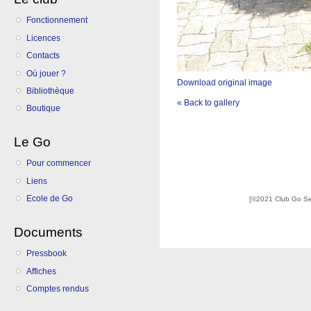
Fonctionnement
Licences
Contacts
Où jouer ?
Download original image
Bibliothèque
« Back to gallery
Boutique
Le Go
Pour commencer
Liens
Ecole de Go
[©2021 Club Go S
Documents
Pressbook
Affiches
Comptes rendus