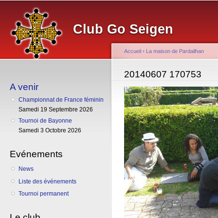
Al
co
Club Go Seigen
pr
Accueil
›
La maison de Pardailhan
Vous êtes ici
20140607 170753
A venir
Championnat de France féminin
Samedi 19 Septembre 2026
Tournoi de Bayonne
Samedi 3 Octobre 2026
Evénements
News
Liste des événements
Tournoi permanent
Le club