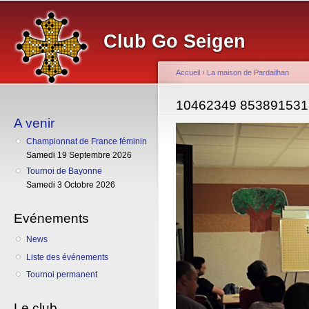
Al
co
Club Go Seigen
pr
Accueil
›
La maison de Pardailhan
Vous êtes ici
10462349 853891531
A venir
Championnat de France féminin
Samedi 19 Septembre 2026
Tournoi de Bayonne
Samedi 3 Octobre 2026
Evénements
News
Liste des événements
Tournoi permanent
Le club