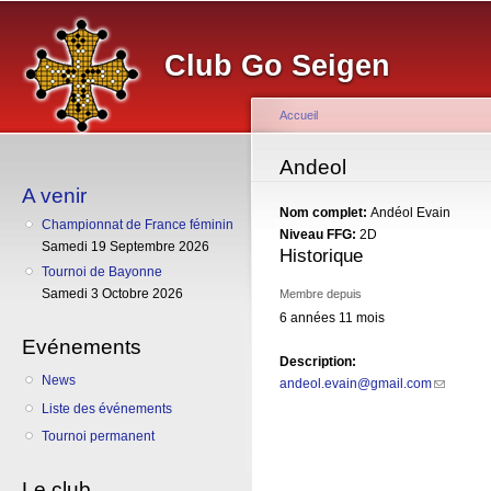
Al
co
Club Go Seigen
pr
Accueil
Vous êtes ici
Andeol
A venir
Nom complet:
Andéol Evain
Championnat de France féminin
Niveau FFG:
2D
Samedi 19 Septembre 2026
Historique
Tournoi de Bayonne
Samedi 3 Octobre 2026
Membre depuis
6 années 11 mois
Evénements
Description:
News
andeol.evain@gmail.com
(link send
Liste des événements
Tournoi permanent
Le club