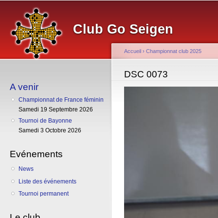
Al
co
Club Go Seigen
pr
Accueil
›
Championnat club 2025
Vous êtes ici
DSC 0073
A venir
Championnat de France féminin
Samedi 19 Septembre 2026
Tournoi de Bayonne
Samedi 3 Octobre 2026
Evénements
News
Liste des événements
Tournoi permanent
Le club