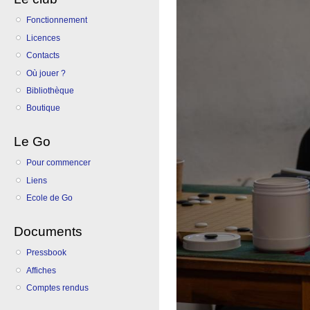
Fonctionnement
Licences
Contacts
Où jouer ?
Bibliothèque
Boutique
Le Go
Pour commencer
Liens
Ecole de Go
Documents
Pressbook
Affiches
Comptes rendus