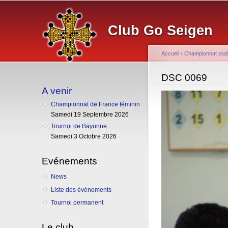
Club Go Seigen
Accueil
›
Championnat clu
Vous êtes ici
DSC 0069
A venir
Championnat de France féminin
Samedi 19 Septembre 2026
Tournoi de Bayonne
Samedi 3 Octobre 2026
Evénements
News
Liste des événements
Tournoi permanent
Le club