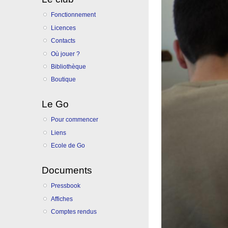
Fonctionnement
Licences
Contacts
Où jouer ?
Bibliothèque
Boutique
Le Go
Pour commencer
Liens
Ecole de Go
Documents
Pressbook
Affiches
Comptes rendus