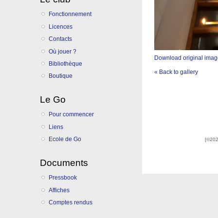
Fonctionnement
Licences
Contacts
Où jouer ?
Download original ima
Bibliothèque
« Back to gallery
Boutique
Le Go
Pour commencer
Liens
Ecole de Go
[©202
Documents
Pressbook
Affiches
Comptes rendus