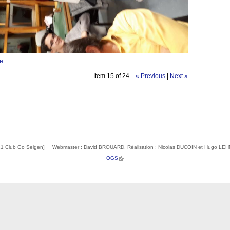
ge
Item 15 of 24
« Previous
|
Next »
1 Club Go Seigen] Webmaster : David BROUARD, Réalisation : Nicolas DUCOIN et Hugo L
(link is external)
OGS