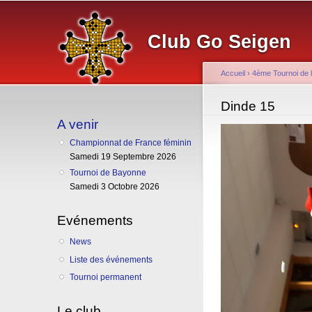
Club Go Seigen
Accueil
›
4ème Tournoi de 
Vous êtes ici
Dinde 15
A venir
Championnat de France féminin
Samedi 19 Septembre 2026
Tournoi de Bayonne
Samedi 3 Octobre 2026
Evénements
News
Liste des événements
Tournoi permanent
Le club