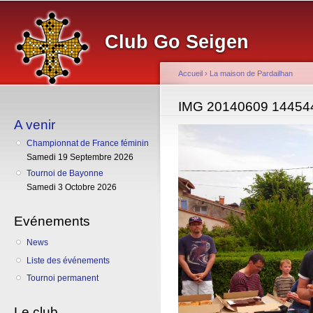
Al
co
Club Go Seigen
pr
Accueil
›
La maison de Pardailhan
Vous êtes ici
IMG 20140609 14454
A venir
Championnat de France féminin
Samedi 19 Septembre 2026
Tournoi de Bayonne
Samedi 3 Octobre 2026
Evénements
News
Liste des événements
Tournoi permanent
Le club