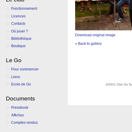
Fonctionnement
Licences
Contacts
Où jouer ?
Download original image
Bibliothèque
« Back to gallery
Boutique
Le Go
Pour commencer
Liens
Ecole de Go
[©2021 Club Go S
Documents
Pressbook
Affiches
Comptes rendus