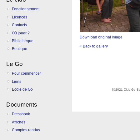
Fonctionnement
Licences
Contacts
Où jouer ?
Download original image
Bibliothèque
« Back to gallery
Boutique
Le Go
Pour commencer
Liens
Ecole de Go
[©2021 Club Go S
Documents
Pressbook
Affiches
Comptes rendus