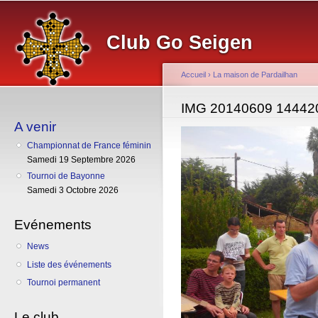
Al
co
Club Go Seigen
pr
Accueil
›
La maison de Pardailhan
Vous êtes ici
IMG 20140609 14442
A venir
Championnat de France féminin
Samedi 19 Septembre 2026
Tournoi de Bayonne
Samedi 3 Octobre 2026
Evénements
News
Liste des événements
Tournoi permanent
Le club