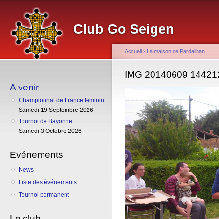
Al
co
Club Go Seigen
pr
Accueil
›
La maison de Pardailhan
Vous êtes ici
IMG 20140609 14421
A venir
Championnat de France féminin
Samedi 19 Septembre 2026
Tournoi de Bayonne
Samedi 3 Octobre 2026
Evénements
News
Liste des événements
Tournoi permanent
Le club