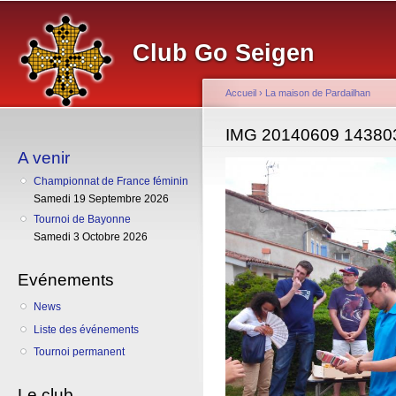
Al
co
Club Go Seigen
pr
Accueil
›
La maison de Pardailhan
Vous êtes ici
IMG 20140609 14380
A venir
Championnat de France féminin
Samedi 19 Septembre 2026
Tournoi de Bayonne
Samedi 3 Octobre 2026
Evénements
News
Liste des événements
Tournoi permanent
Le club