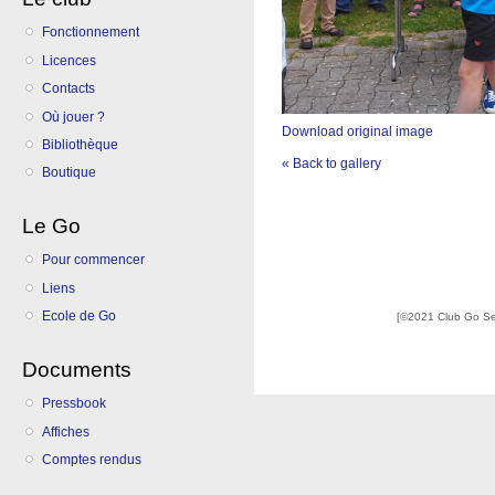
Fonctionnement
Licences
Contacts
Où jouer ?
Download original image
Bibliothèque
« Back to gallery
Boutique
Le Go
Pour commencer
Liens
Ecole de Go
[©2021 Club Go S
Documents
Pressbook
Affiches
Comptes rendus