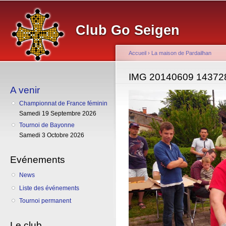
Al
co
Club Go Seigen
pr
Accueil
›
La maison de Pardailhan
Vous êtes ici
IMG 20140609 14372
A venir
Championnat de France féminin
Samedi 19 Septembre 2026
Tournoi de Bayonne
Samedi 3 Octobre 2026
Evénements
News
Liste des événements
Tournoi permanent
Le club