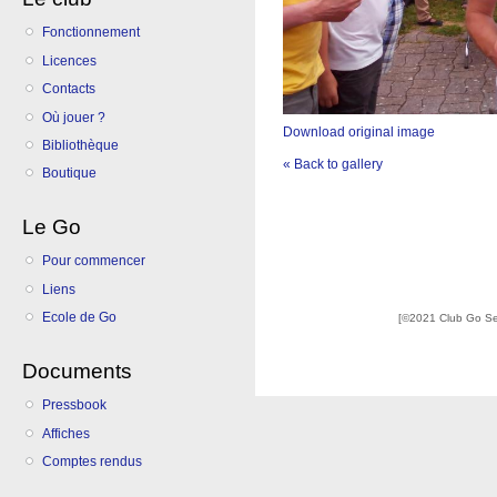
Fonctionnement
Licences
Contacts
Où jouer ?
Download original image
Bibliothèque
« Back to gallery
Boutique
Le Go
Pour commencer
Liens
Ecole de Go
[©2021 Club Go S
Documents
Pressbook
Affiches
Comptes rendus