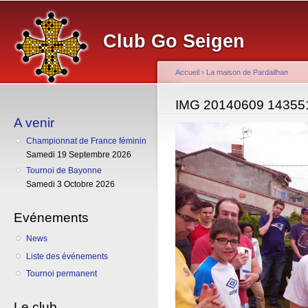
Al
co
Club Go Seigen
pr
Accueil
›
La maison de Pardailhan
Vous êtes ici
IMG 20140609 14355
A venir
Championnat de France féminin
Samedi 19 Septembre 2026
Tournoi de Bayonne
Samedi 3 Octobre 2026
Evénements
News
Liste des événements
Tournoi permanent
Le club