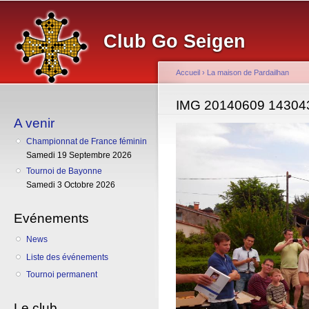
Al
co
Club Go Seigen
pr
Accueil
›
La maison de Pardailhan
Vous êtes ici
IMG 20140609 14304
A venir
Championnat de France féminin
Samedi 19 Septembre 2026
Tournoi de Bayonne
Samedi 3 Octobre 2026
Evénements
News
Liste des événements
Tournoi permanent
Le club