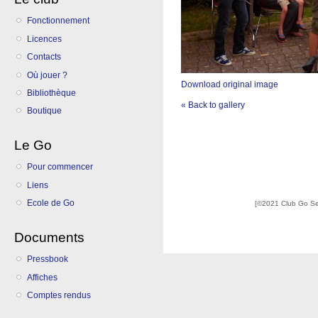
Fonctionnement
Licences
Contacts
Où jouer ?
Download original image
Bibliothèque
« Back to gallery
Boutique
Le Go
Pour commencer
Liens
Ecole de Go
[©2021 Club Go S
Documents
Pressbook
Affiches
Comptes rendus