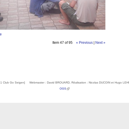
ge
Item 47 of 95
« Previous
|
Next »
1 Club Go Seigen] Webmaster : David BROUARD, Réalisation : Nicolas DUCOIN et Hugo L
(link is external)
OGS