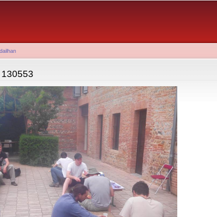
Aller au
contenu
principal
dailhan
 130553