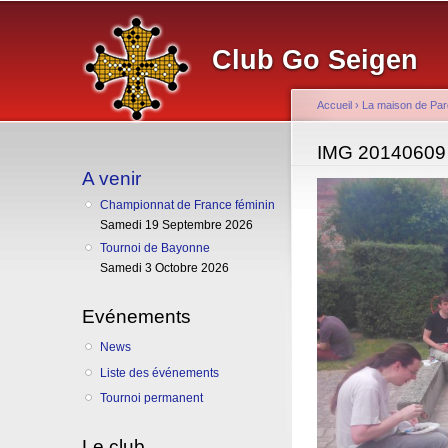
Club Go Seigen
Accueil
›
La maison de Par
Vous êtes ici
IMG 20140609
A venir
Championnat de France féminin
Samedi 19 Septembre 2026
Tournoi de Bayonne
Samedi 3 Octobre 2026
Evénements
News
Liste des événements
Tournoi permanent
Le club