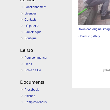
Fonctionnement
Licences
Contacts
Où jouer ?
Download original ima
Bibliothèque
« Back to gallery
Boutique
Le Go
Pour commencer
Liens
Ecole de Go
[©202
Documents
Pressbook
Affiches
Comptes rendus