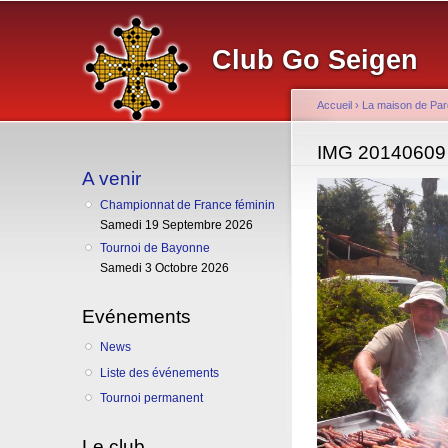
Club Go Seigen
Accueil
›
La maison de Par
Vous êtes ici
IMG 20140609
A venir
Championnat de France féminin
Samedi 19 Septembre 2026
Tournoi de Bayonne
Samedi 3 Octobre 2026
Evénements
News
Liste des événements
Tournoi permanent
Le club