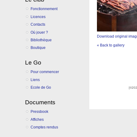
Fonctionnement
Licences
Contacts
Où jouer ?
Download original ima
Bibliothèque
« Back to gallery
Boutique
Le Go
Pour commencer
Liens
Ecole de Go
[©202
Documents
Pressbook
Affiches
Comptes rendus