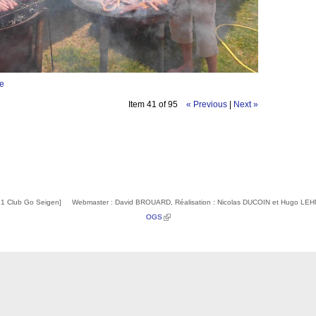
ge
Item 41 of 95
« Previous
|
Next »
1 Club Go Seigen] Webmaster : David BROUARD, Réalisation : Nicolas DUCOIN et Hugo L
(link is external)
OGS