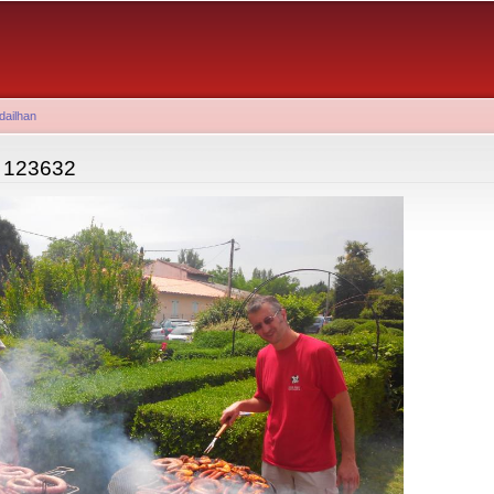
Aller au
contenu
principal
dailhan
 123632