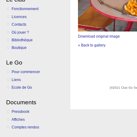
Fonctionnement
Licences
Contacts
Où jouer ?
Download original image
Bibliothèque
« Back to gallery
Boutique
Le Go
Pour commencer
Liens
Ecole de Go
[©2021 Club Go S
Documents
Pressbook
Affiches
Comptes rendus