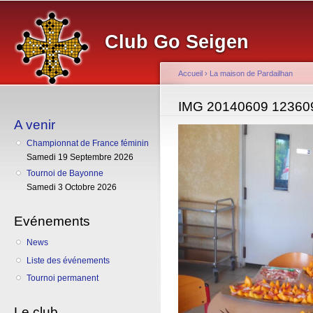
Al
co
Club Go Seigen
pr
Accueil
›
La maison de Pardailhan
Vous êtes ici
IMG 20140609 12360
A venir
Championnat de France féminin
Samedi 19 Septembre 2026
Tournoi de Bayonne
Samedi 3 Octobre 2026
Evénements
News
Liste des événements
Tournoi permanent
Le club