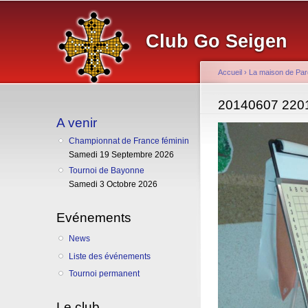
Club Go Seigen
Accueil
›
La maison de Par
Vous êtes ici
20140607 220
A venir
Championnat de France féminin
Samedi 19 Septembre 2026
Tournoi de Bayonne
Samedi 3 Octobre 2026
Evénements
News
Liste des événements
Tournoi permanent
Le club