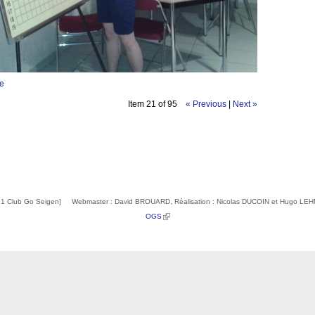
ge
Item 21 of 95
« Previous
|
Next »
1 Club Go Seigen] Webmaster : David BROUARD, Réalisation : Nicolas DUCOIN et Hugo L
(link is external)
OGS