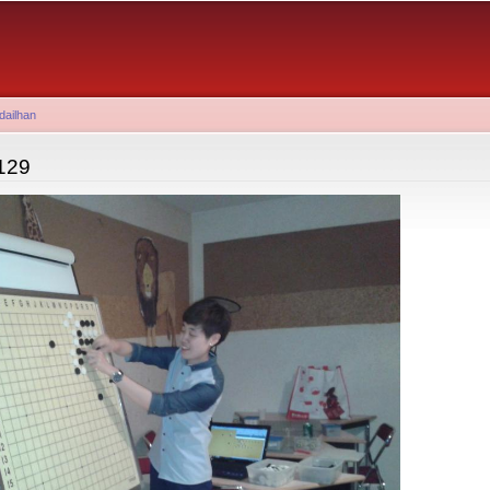
Aller au
contenu
principal
dailhan
129