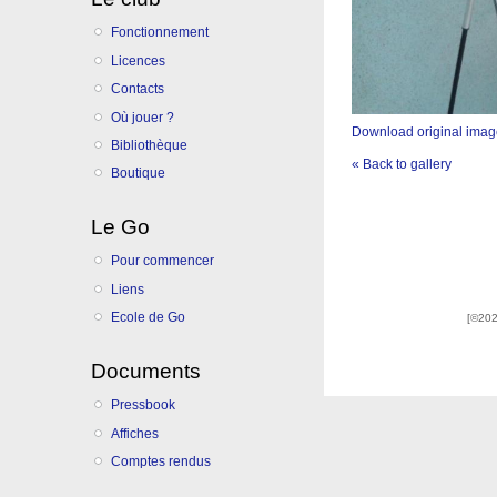
Fonctionnement
Licences
Contacts
Où jouer ?
Download original ima
Bibliothèque
« Back to gallery
Boutique
Le Go
Pour commencer
Liens
Ecole de Go
[©202
Documents
Pressbook
Affiches
Comptes rendus