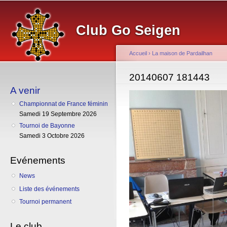
Al
co
Club Go Seigen
pr
Accueil
›
La maison de Pardailhan
Vous êtes ici
20140607 181443
A venir
Championnat de France féminin
Samedi 19 Septembre 2026
Tournoi de Bayonne
Samedi 3 Octobre 2026
Evénements
News
Liste des événements
Tournoi permanent
Le club