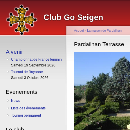
Al
co
Club Go Seigen
pr
Accueil
›
La maison de Pardailhan
Vous êtes ici
Pardailhan Terrasse
A venir
Championnat de France féminin
Samedi 19 Septembre 2026
Tournoi de Bayonne
Samedi 3 Octobre 2026
Evénements
News
Liste des événements
Tournoi permanent
Le club