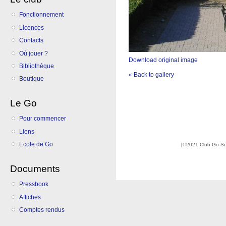
Fonctionnement
Licences
Contacts
Où jouer ?
Download original image
Bibliothèque
« Back to gallery
Boutique
Le Go
Pour commencer
Liens
Ecole de Go
[©2021 Club Go S
Documents
Pressbook
Affiches
Comptes rendus