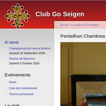
Al
co
Club Go Seigen
pr
Accueil
›
La maison de Pardailhan
Vous êtes ici
Pardailhan Chambrea
A venir
Championnat de France féminin
Samedi 19 Septembre 2026
Tournoi de Bayonne
Samedi 3 Octobre 2026
Evénements
News
Liste des événements
Tournoi permanent
Le club