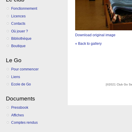
Fonctionnement
Licences
Contacts
Où jouer ?
Download original image
Bibliothèque
« Back to gallery
Boutique
Le Go
Pour commencer
Liens
Ecole de Go
[©2021 Club Go S
Documents
Pressbook
Affiches
Comptes rendus