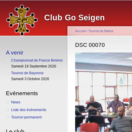
Al
co
Club Go Seigen
pr
Accueil
›
Tournoi de Balma
Vous êtes ici
DSC 00070
A venir
Championnat de France féminin
Samedi 19 Septembre 2026
Tournoi de Bayonne
Samedi 3 Octobre 2026
Evénements
News
Liste des événements
Tournoi permanent
Le club