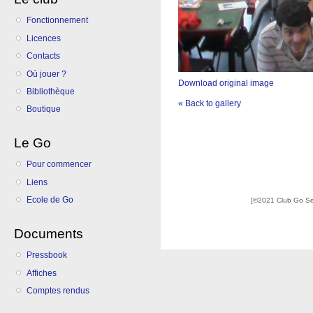
Fonctionnement
Licences
Contacts
Où jouer ?
Download original image
Bibliothèque
« Back to gallery
Boutique
Le Go
Pour commencer
Liens
Ecole de Go
[©2021 Club Go S
Documents
Pressbook
Affiches
Comptes rendus