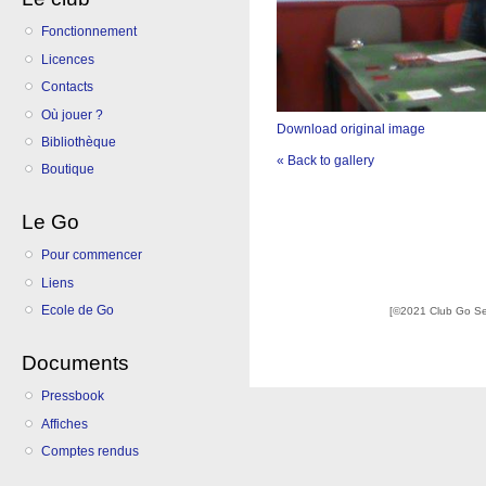
Fonctionnement
Licences
Contacts
Où jouer ?
Download original image
Bibliothèque
« Back to gallery
Boutique
Le Go
Pour commencer
Liens
Ecole de Go
[©2021 Club Go S
Documents
Pressbook
Affiches
Comptes rendus