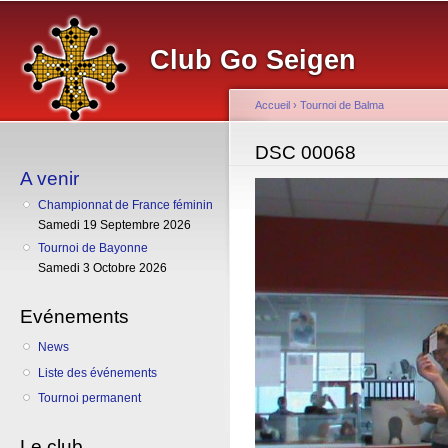
Al
co
Club Go Seigen
pr
Accueil
›
Tournoi de Balma
Vous êtes ici
DSC 00068
A venir
Championnat de France féminin
Samedi 19 Septembre 2026
Tournoi de Bayonne
Samedi 3 Octobre 2026
Evénements
News
Liste des événements
Tournoi permanent
Le club