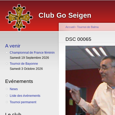
Al
co
Club Go Seigen
pr
Accueil
›
Tournoi de Balma
Vous êtes ici
DSC 00065
A venir
Championnat de France féminin
Samedi 19 Septembre 2026
Tournoi de Bayonne
Samedi 3 Octobre 2026
Evénements
News
Liste des événements
Tournoi permanent
Le club