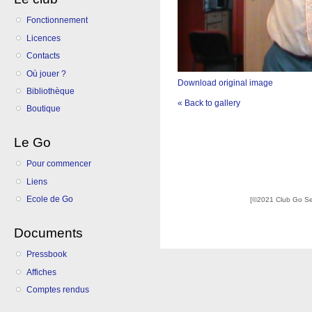
Fonctionnement
Licences
Contacts
Où jouer ?
Download original image
Bibliothèque
« Back to gallery
Boutique
Le Go
Pour commencer
Liens
Ecole de Go
[©2021 Club Go S
Documents
Pressbook
Affiches
Comptes rendus