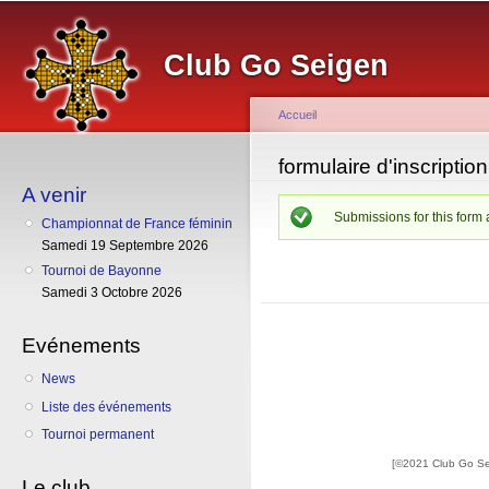
Al
co
Club Go Seigen
pr
Accueil
Vous êtes ici
formulaire d'inscription
A venir
Message d'état
Submissions for this form 
Championnat de France féminin
Samedi 19 Septembre 2026
Tournoi de Bayonne
Samedi 3 Octobre 2026
Evénements
News
Liste des événements
Tournoi permanent
[©2021 Club Go S
Le club