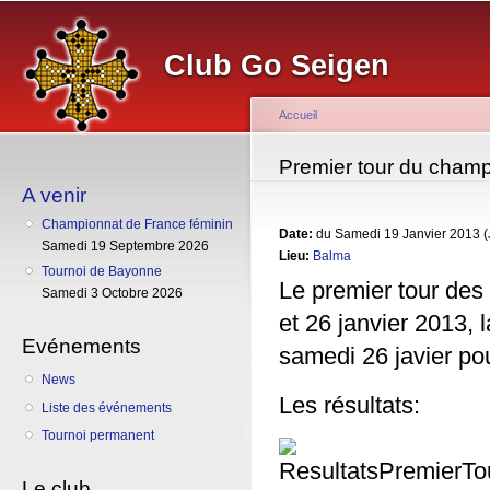
Al
co
Club Go Seigen
pr
Accueil
Vous êtes ici
Premier tour du cham
A venir
Championnat de France féminin
Date:
du
Samedi 19 Janvier 2013 (
Samedi 19 Septembre 2026
Lieu:
Balma
Tournoi de Bayonne
Le premier tour des
Samedi 3 Octobre 2026
et 26 janvier 2013,
Evénements
samedi 26 javier po
News
Les résultats:
Liste des événements
Tournoi permanent
Le club