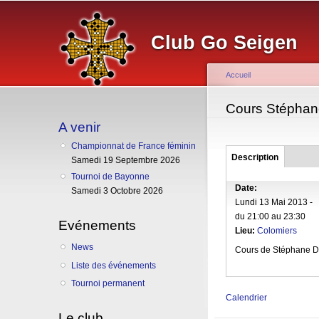
Club Go Seigen
Accueil
Vous êtes ici
Cours Stéphan
A venir
Championnat de France féminin
Groupe
Description
(onglet
Samedi 19 Septembre 2026
actif)
Tournoi de Bayonne
Date:
Samedi 3 Octobre 2026
Lundi 13 Mai 2013 -
du
21:00
au
23:30
Evénements
Lieu:
Colomiers
News
Cours de Stéphane Dhu
Liste des événements
Tournoi permanent
Calendrier
Le club