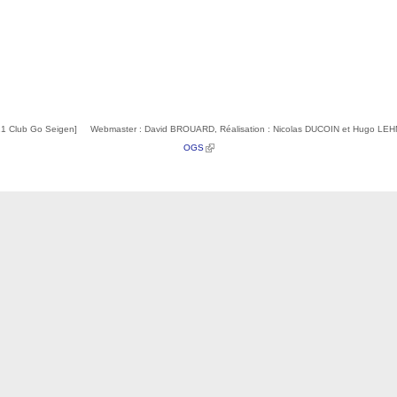
1 Club Go Seigen] Webmaster : David BROUARD, Réalisation : Nicolas DUCOIN et Hugo L
(link is external)
OGS