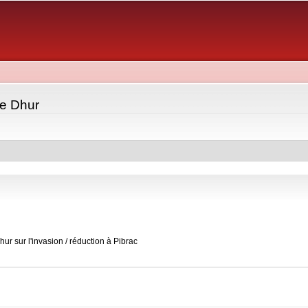
Aller au
contenu
principal
e Dhur
r sur l'invasion / réduction à Pibrac