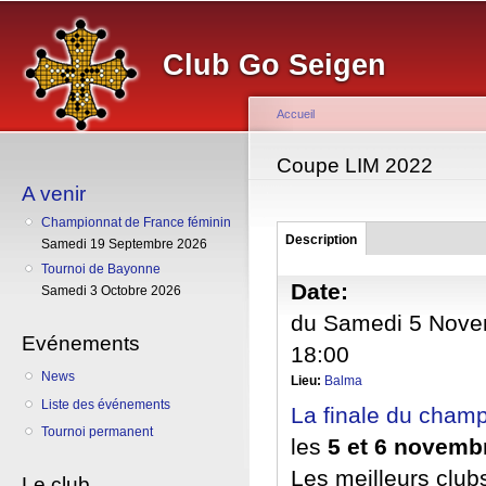
Al
co
Club Go Seigen
pr
Accueil
Vous êtes ici
Coupe LIM 2022
A venir
Championnat de France féminin
Groupe
Description
(onglet
Samedi 19 Septembre 2026
actif)
Tournoi de Bayonne
Date:
Samedi 3 Octobre 2026
du
Samedi 5 Nove
Evénements
18:00
News
Lieu:
Balma
Liste des événements
La finale du cham
Tournoi permanent
les
5 et 6 novembr
Les meilleurs club
Le club