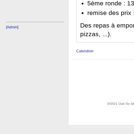
5ème ronde : 1
remise des prix 
Des repas à empor
[Admin
]
pizzas, ...).
Calendrier
[©2021 Club Go S