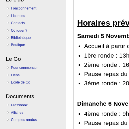
Fonctionnement
Licences
H
oraires p
ré
Contacts
Où jouer ?
Samedi 5 Novemb
Bibliothèque
Accueil à partir
Boutique
1ère ronde : 13
Le Go
2ème ronde : 1
Pour commencer
Pause repas du 
Liens
3ème ronde : 2
Ecole de Go
Documents
Dimanche 6 Nove
Pressbook
4ème ronde : 9
Affiches
Comptes rendus
Pause repas du 