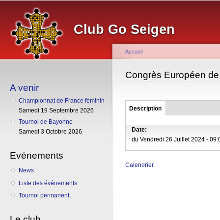
Al
co
Club Go Seigen
pr
Accueil
Vous êtes ici
Congrès Européen de
A venir
Championnat de France féminin
Groupe
Description
(onglet
Samedi 19 Septembre 2026
actif)
Tournoi de Bayonne
Date:
Samedi 3 Octobre 2026
du
Vendredi 26 Juillet 2024 - 09:
Evénements
Calendrier
News
Liste des événements
Tournoi permanent
Le club