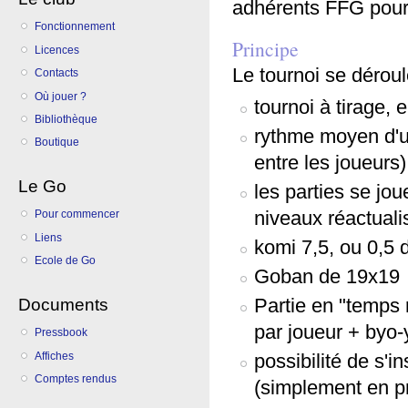
adhérents FFG pour 
Fonctionnement
Principe
Licences
Le tournoi se déroul
Contacts
Où jouer ?
tournoi à tirage, 
Bibliothèque
rythme moyen d'u
Boutique
entre les joueurs)
Le Go
les parties se jou
niveaux réactuali
Pour commencer
Liens
komi 7,5, ou 0,5 
Ecole de Go
Goban de 19x19
Documents
Partie en "temps
par joueur + byo-
Pressbook
Affiches
possibilité de s'i
Comptes rendus
(simplement en pr