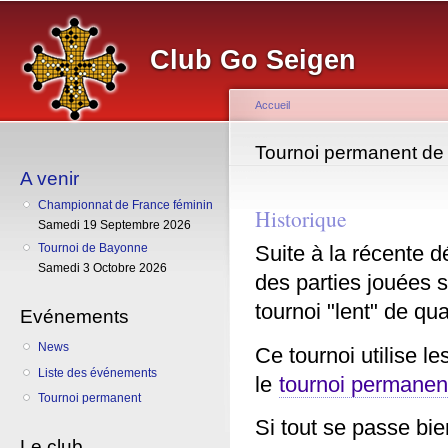
Al
co
Club Go Seigen
pr
Accueil
Vous êtes ici
Tournoi permanent de l
A venir
Championnat de France féminin
Historique
Samedi 19 Septembre 2026
Tournoi de Bayonne
Suite à la récente d
Samedi 3 Octobre 2026
des parties jouées 
tournoi "lent" de qua
Evénements
News
Ce tournoi utilise l
Liste des événements
le
tournoi permanen
Tournoi permanent
Si tout se passe bie
Le club