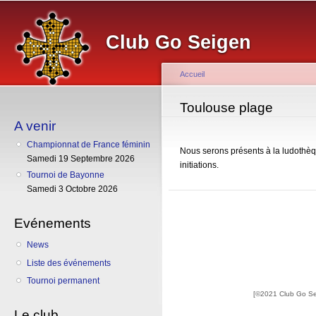
Al
co
Club Go Seigen
pr
Accueil
Vous êtes ici
Toulouse plage
A venir
Championnat de France féminin
Nous serons présents à la ludothèqu
Samedi 19 Septembre 2026
initiations.
Tournoi de Bayonne
Samedi 3 Octobre 2026
Evénements
News
Liste des événements
Tournoi permanent
[©2021 Club Go S
Le club