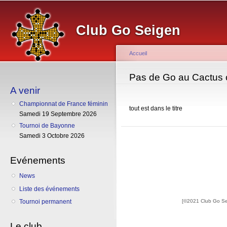
Al
co
Club Go Seigen
pr
Accueil
Vous êtes ici
Pas de Go au Cactus c
A venir
Championnat de France féminin
tout est dans le titre
Samedi 19 Septembre 2026
Tournoi de Bayonne
Samedi 3 Octobre 2026
Evénements
News
Liste des événements
[©2021 Club Go S
Tournoi permanent
Le club