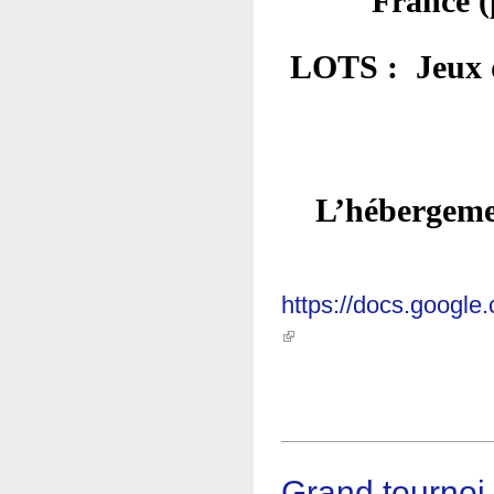
France (
LOTS :  Jeux d
https://docs.goog
(link is external)
Grand tournoi