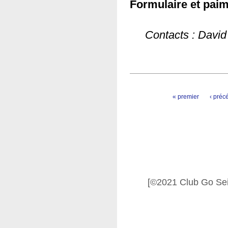
Formulaire et paim
Contacts : Dav
Pages
« premier
‹ préc
[©2021 Club Go Se