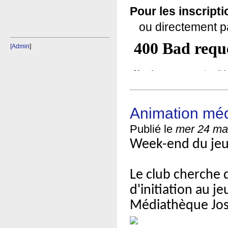
Pour les inscript
(link sends e-mail)
ou directement 
[Admin
]
Animation mé
Publié le
mer 24 ma
Week-end du je
Le club cherche 
d'initiation au j
Médiathèque Jos