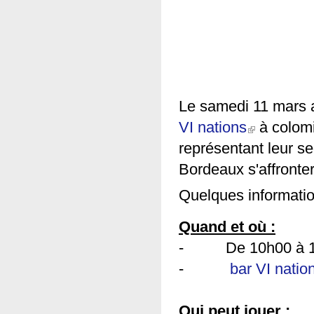
Le samedi 11 mars a
VI nations
(link is external)
à colom
représentant leur 
Bordeaux s'affronter
Quelques informatio
Quand et où :
- De 10h00 à 18h
-
bar VI natio
Qui peut jouer :